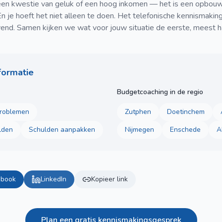
geen kwestie van geluk of een hoog inkomen — het is een opbouw 
n je hoeft het niet alleen te doen. Het telefonische kennismaking
lijvend. Samen kijken we wat voor jouw situatie de eerste, meest h
formatie
Budgetcoaching in de regio
problemen
Zutphen
Doetinchem
lden
Schulden aanpakken
Nijmegen
Enschede
A
ebook
LinkedIn
Kopieer link
Plan een gratis kennismakingsgesprek