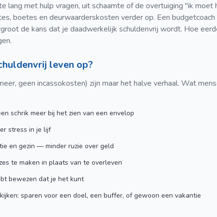
 lang met hulp vragen, uit schaamte of de overtuiging "ik moet h
tes, boetes en deurwaarderskosten verder op. Een budgetcoach 
ergroot de kans dat je daadwerkelijk schuldenvrij wordt. Hoe eerd
gen.
chuldenvrij leven op?
 meer, geen incassokosten) zijn maar het halve verhaal. Wat men
en schrik meer bij het zien van een envelop
 stress in je lijf
atie en gezin — minder ruzie over geld
zes te maken in plaats van te overleven
ebt bewezen dat je het kunt
 kijken: sparen voor een doel, een buffer, of gewoon een vakantie