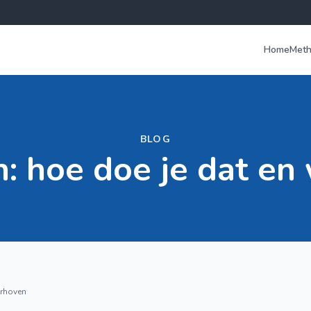
Home
Met
BLOG
n: hoe doe je dat en 
erhoven