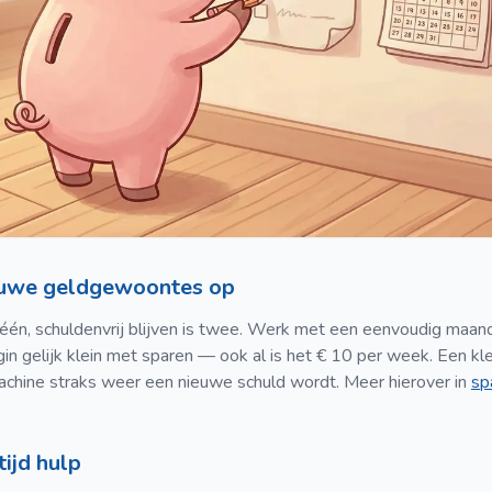
euwe geldgewoontes op
 één, schuldenvrij blijven is twee. Werk met een eenvoudig maa
in gelijk klein met sparen — ook al is het € 10 per week. Een kl
chine straks weer een nieuwe schuld wordt. Meer hierover in
sp
tijd hulp