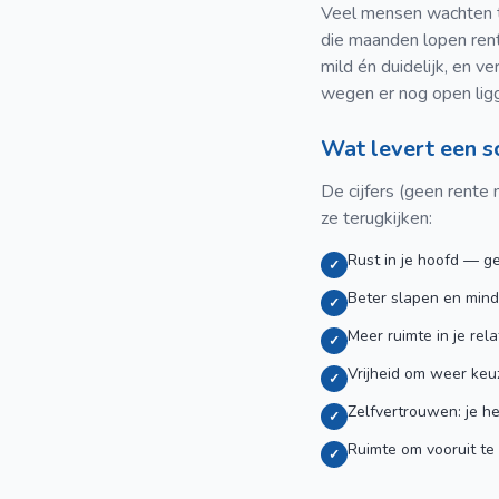
Veel mensen wachten te
die maanden lopen ren
mild én duidelijk, en v
wegen er nog open lig
Wat levert een s
De cijfers (geen rente
ze terugkijken:
Rust in je hoofd — ge
✓
Beter slapen en minder
✓
Meer ruimte in je rel
✓
Vrijheid om weer keu
✓
Zelfvertrouwen: je h
✓
Ruimte om vooruit te
✓