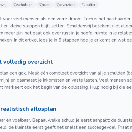
vrij
schulden
rust
overzicht
buffer
kt voor veel mensen als een verre droom. Toch is het haalbaarder
bt en kleine stappen blijft zetten. Schuldenvrij betekent niet alle
meer zijn; het gaat ook over rust in je hoofd, ruimte in je relatie
ken. In dit artikel lees je in 5 stappen hoe je er komt en wat ee
st volledig overzicht
 plan een gok. Maak één compleet overzicht van al je schulden (be
rmijn) en daarnaast je inkomsten en vaste lasten. Veel mensen sc
t markeert ook het begin van de oplossing. Hulp nodig bij die e
realistisch aflosplan
aar én voelbaar. Bepaal welke schuld je eerst aanpakt: de duurst
ld, de kleinste eerst geeft het snelst een succesgevoel. Praat 