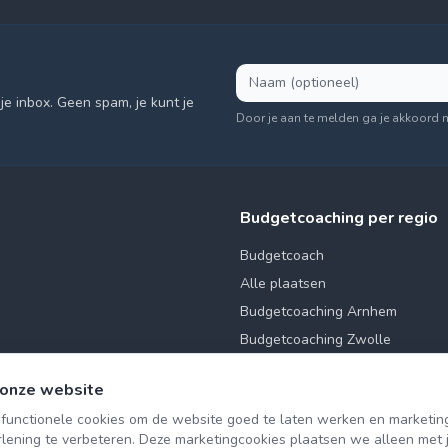
je inbox. Geen spam, je kunt je
Door je aan te melden ga je akkoord 
Budgetcoaching per regio
Budgetcoach
Alle plaatsen
Budgetcoaching Arnhem
Budgetcoaching Zwolle
Budgetcoaching Utrecht
 onze website
 functionele cookies om de website goed te laten werken en marketin
rlening te verbeteren. Deze marketingcookies plaatsen we alleen met