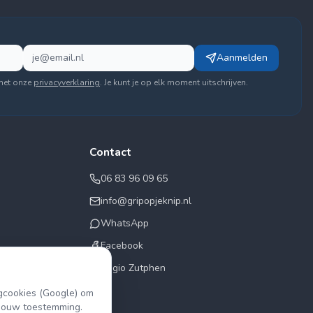
Aanmelden
met onze
privacyverklaring
. Je kunt je op elk moment uitschrijven.
Contact
06 83 96 09 65
info@gripopjeknip.nl
WhatsApp
Facebook
Regio Zutphen
gcookies (Google) om
 jouw toestemming.