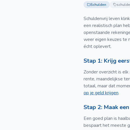
Schulden
schulden
Schuldenvrij leven klin
een realistisch plan he
openstaande rekeningen 
weer eigen keuzes te ma
écht oplevert.
Stap 1: Krijg eer
Zonder overzicht is elk
rente, maandelijkse te
totaal, maar dat momen
op je geld krijgen
.
Stap 2: Maak een 
Een goed plan is haalb
bespaart het meeste ge