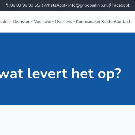
06 83 96 09 65
WhatsApp
info@gripopjeknip.nl
Facebook
hodes
Diensten
Voor wie
Over ons
Kennismaken
Kosten
Contact
wat levert het op?