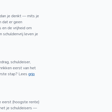
 dan je denkt — mits je
en dat er geen
s en de vrijheid om
n schuldenvrij leven je
drag, schuldeiser,
hrikken eerst van het
erste stap? Lees
grip
e eerst (hoogste rente)
met je schuldeisers —