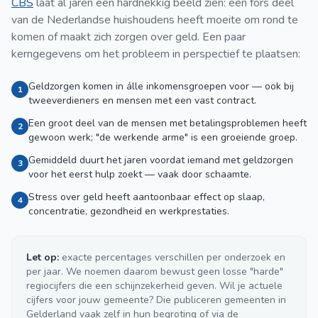
CBS
laat al jaren een hardnekkig beeld zien: een fors deel
van de Nederlandse huishoudens heeft moeite om rond te
komen of maakt zich zorgen over geld. Een paar
kerngegevens om het probleem in perspectief te plaatsen:
Geldzorgen komen in álle inkomensgroepen voor — ook bij
1
tweeverdieners en mensen met een vast contract.
Een groot deel van de mensen met betalingsproblemen heeft
2
gewoon werk; "de werkende arme" is een groeiende groep.
Gemiddeld duurt het jaren voordat iemand met geldzorgen
3
voor het eerst hulp zoekt — vaak door schaamte.
Stress over geld heeft aantoonbaar effect op slaap,
4
concentratie, gezondheid en werkprestaties.
Let op:
exacte percentages verschillen per onderzoek en
per jaar. We noemen daarom bewust geen losse "harde"
regiocijfers die een schijnzekerheid geven. Wil je actuele
cijfers voor jouw gemeente? Die publiceren gemeenten in
Gelderland vaak zelf in hun begroting of via de